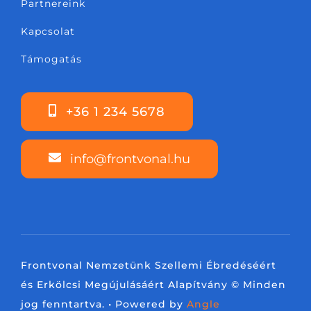
Partnereink
Kapcsolat
Támogatás
+36 1 234 5678
info@frontvonal.hu
Frontvonal Nemzetünk Szellemi Ébredéséért
és Erkölcsi Megújulásáért Alapítvány © Minden
jog fenntartva. • Powered by
Angle